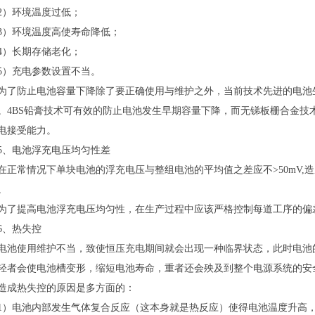
）环境温度过低；
环境温度高使寿命降低；
）长期存储老化；
充电参数设置不当。
防止电池容量下降除了要正确使用与维护之外，当前技术先进的电池生
。4BS铅膏技术可有效的防止电池发生早期容量下降，而无锑板栅合金技
电接受能力。
电池浮充电压均匀性差
常情况下单块电池的浮充电压与整组电池的平均值之差应不>50mV,
。
提高电池浮充电压均匀性，在生产过程中应该严格控制每道工序的偏
、热失控
使用维护不当，致使恒压充电期间就会出现一种临界状态，此时电池的
轻者会使电池槽变形，缩短电池寿命，重者还会殃及到整个电源系统的安
热失控的原因是多方面的：
电池内部发生气体复合反应（这本身就是热反应）使得电池温度升高，