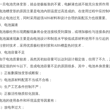
电池壳体变形，就会使极板靠的不紧，电解液也就不能充分发挥作用
槽变形的原因主要是电池内部温度过高造成的。在使用过程中应控制电
防止电池过充，同时采用超强ABS材料和设计合理的装配压力也很重要。
、电池漏液
极柱旁出现爬酸现象将会使连接线受到腐蚀，或增加极柱与连接条的接
漏液现象主要是由电池设计和制造水平较低或原材料使用不当引起的．
柱密封技术，采用优质极柱密封胶和ABS槽盖热封技术．
、电池容量不足
电池质量较差，虽然其初始容量可以达到设计额定值，但用了不久，其
额定值的80％以下。造成电池容量不足的原因很多。其中，电池本身质量
正板删腐蚀变形或断裂；
电池原材料配置不当或不合格；
生产工艺条件控制不严；
正极活性物质软化脱落。
的使用条件和环境温度等因素有：
）放电率过大；