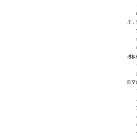
一旦
电池
压，
3
电池
电池
进极
4
由于
降至
1）
2）
3）
4）
电池
1