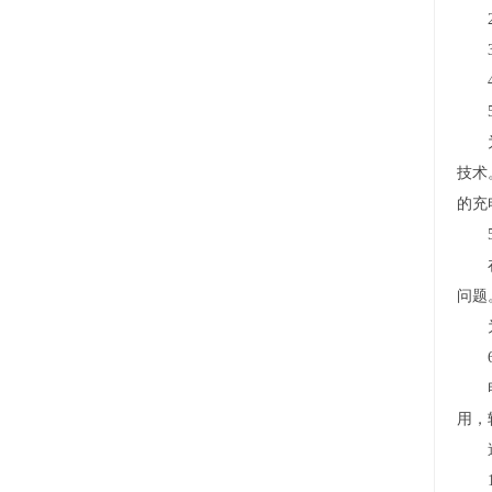
2
3）
4
5）
为了
技术
的充
5、
在正
问题
为了
6
电池
用，
造成
1）