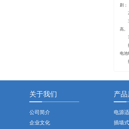
剧；
2）
3）
高。
7
排气
电池
排气
关于我们
产品
公司简介
电源
企业文化
插墙